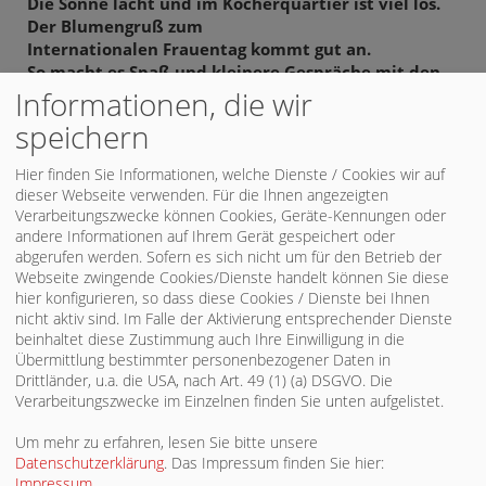
Die Sonne lacht und im Kocherquartier ist viel los.
Der Blumengruß zum
Internationalen Frauentag kommt gut an.
So macht es Spaß und kleinere Gespräche mit den
Passanten runden die
Informationen, die wir
gelungene Aktion ab.
speichern
Hier finden Sie Informationen, welche Dienste / Cookies wir auf
dieser Webseite verwenden. Für die Ihnen angezeigten
Veröffentlicht am 12.03.2024
Verarbeitungszwecke können Cookies, Geräte-Kennungen oder
«
Wahlkampf im Froschgraben am ersten Samstag im Mai 2024
andere Informationen auf Ihrem Gerät gespeichert oder
SPD-FRAUEN gewinnen Kandidatinnen
»
abgerufen werden. Sofern es sich nicht um für den Betrieb der
Webseite zwingende Cookies/Dienste handelt können Sie diese
hier konfigurieren, so dass diese Cookies / Dienste bei Ihnen
FÜR SIE IN EUROPA
nicht aktiv sind. Im Falle der Aktivierung entsprechender Dienste
beinhaltet diese Zustimmung auch Ihre Einwilligung in die
Übermittlung bestimmter personenbezogener Daten in
Réne Repasi
Drittländer, u.a. die USA, nach Art. 49 (1) (a) DSGVO. Die
Verarbeitungszwecke im Einzelnen finden Sie unten aufgelistet.
Um mehr zu erfahren, lesen Sie bitte unsere
DIE SPD IN SCHWÄBISCH
Datenschutzerklärung
. Das Impressum finden Sie hier:
Impressum
.